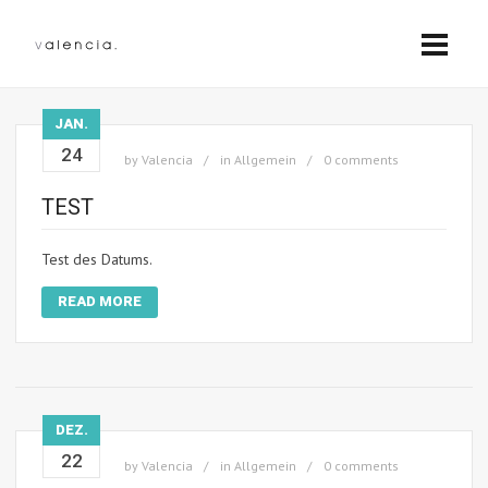
JAN.
24
by
Valencia
in
Allgemein
0 comments
TEST
Test des Datums.
READ MORE
DEZ.
22
by
Valencia
in
Allgemein
0 comments